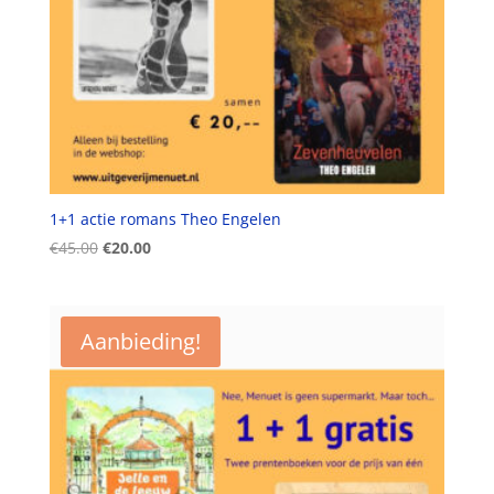
1+1 actie romans Theo Engelen
Oorspronkelijke
Huidige
€
45.00
€
20.00
prijs
prijs
was:
is:
€45.00.
€20.00.
Aanbieding!