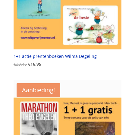
1+1 actie prentenboeken Wilma Degeling
Oorspronkelijke
Huidige
€
33.45
€
16.95
prijs
prijs
was:
is:
€33.45.
€16.95.
Aanbieding!