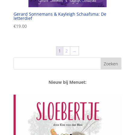
Gerard Sonnemans & Kayleigh Schaafsma: De
letterdief
€
19.00
1
2
→
Nieuw bij Menuet: