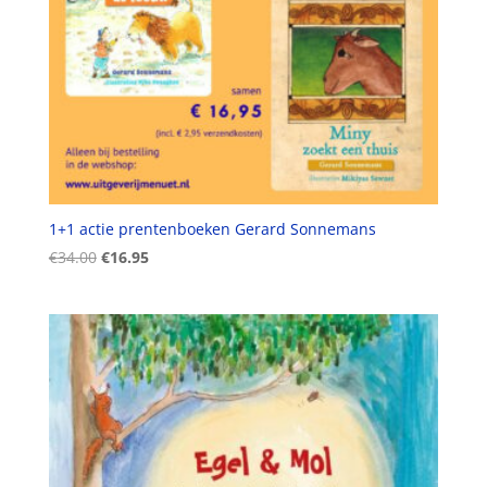
1+1 actie prentenboeken Gerard Sonnemans
Oorspronkelijke
Huidige
€
34.00
€
16.95
prijs
prijs
was:
is:
€34.00.
€16.95.