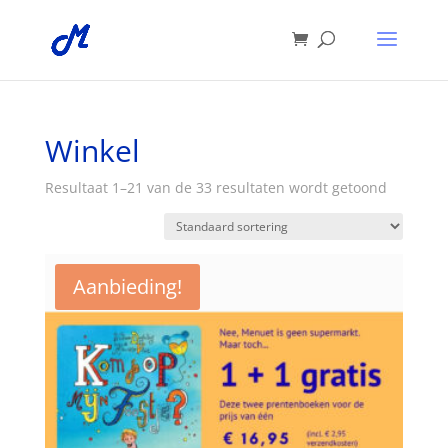
Winkel
Resultaat 1–21 van de 33 resultaten wordt getoond
Aanbieding!