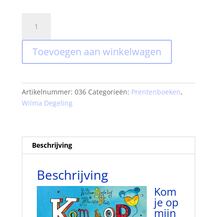
1+1
actie
prentenboeken
Toevoegen aan winkelwagen
Wilma
Degeling
aantal
Artikelnummer:
036
Categorieën:
Prentenboeken
,
Wilma Degeling
Beschrijving
Beschrijving
Kom
je op
mijn