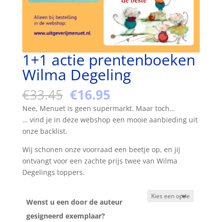
1+1 actie prentenboeken
Wilma Degeling
Oorspronkelijke
Huidige
€
33.45
€
16.95
prijs
prijs
Nee, Menuet is geen supermarkt. Maar toch…
was:
is:
… vind je in deze webshop een mooie aanbieding uit
€33.45.
€16.95.
onze backlist.
Wij schonen onze voorraad een beetje op, en jij
ontvangt voor een zachte prijs twee van Wilma
Degelings toppers.
Wenst u een door de auteur
gesigneerd exemplaar?