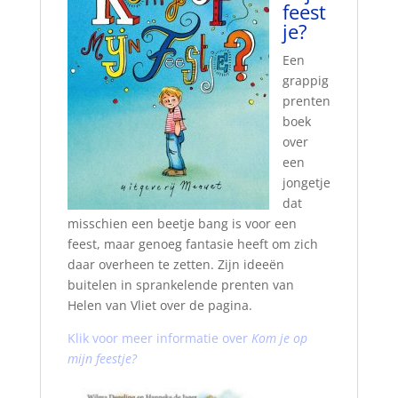
feest
je?
Een
grappig
prenten
boek
over
een
jongetje
dat
misschien een beetje bang is voor een
feest, maar genoeg fantasie heeft om zich
daar overheen te zetten. Zijn ideeën
buitelen in sprankelende prenten van
Helen van Vliet over de pagina.
Klik voor meer informatie over
Kom je op
mijn feestje?