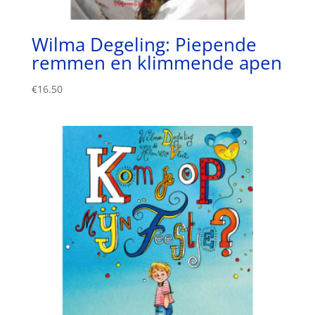
Wilma Degeling: Piepende
remmen en klimmende apen
€
16.50